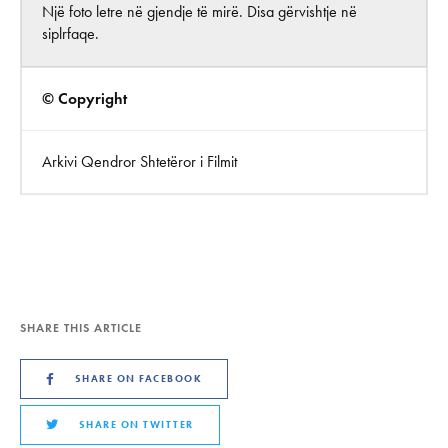
Një foto letre në gjendje të mirë. Disa gërvishtje në
siplrfaqe.
© Copyright
Arkivi Qendror Shtetëror i Filmit
SHARE THIS ARTICLE
SHARE ON FACEBOOK
SHARE ON TWITTER