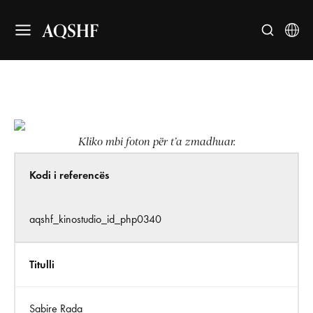
AQSHF
Kliko mbi foton për t’a zmadhuar.
Kodi i referencës
aqshf_kinostudio_id_php0340
Titulli
Sabire Rada