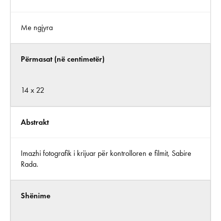
Me ngjyra
Përmasat (në centimetër)
14 x 22
Abstrakt
Imazhi fotografik i krijuar për kontrolloren e filmit, Sabire
Rada.
Shënime