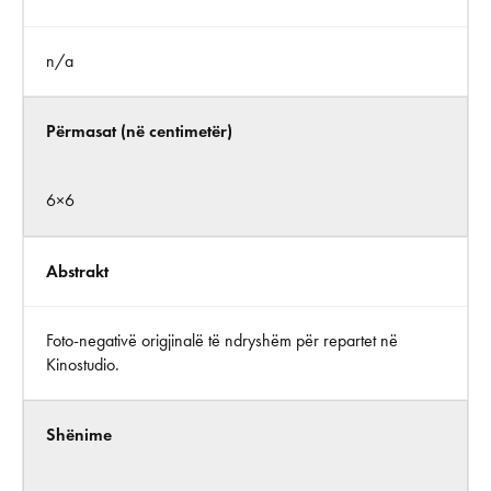
n/a
Përmasat (në centimetër)
6×6
Abstrakt
Foto-negativë origjinalë të ndryshëm për repartet në
Kinostudio.
Shënime