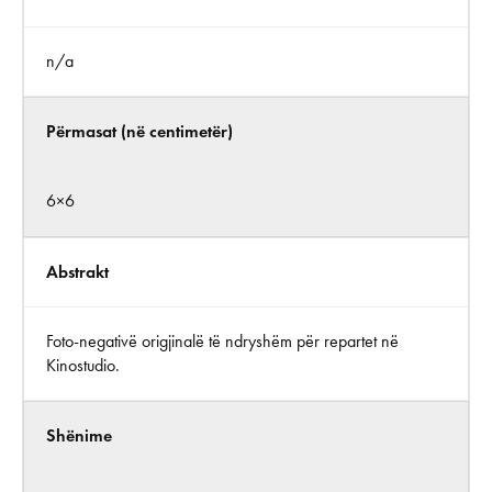
n/a
Përmasat (në centimetër)
6×6
Abstrakt
Foto-negativë origjinalë të ndryshëm për repartet në
Kinostudio.
Shënime