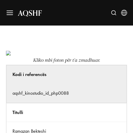
AQSHF
Kliko mbi foton për t’a zmadhuar.
Kodi i referencës
aqshf_kinostudio_id_php0088
Titulli
Ramazan Bekteshi