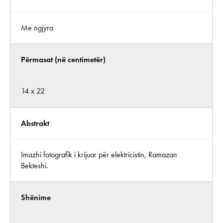
Me ngjyra
Përmasat (në centimetër)
14 x 22
Abstrakt
Imazhi fotografik i krijuar për elektricistin, Ramazan
Bekteshi.
Shënime