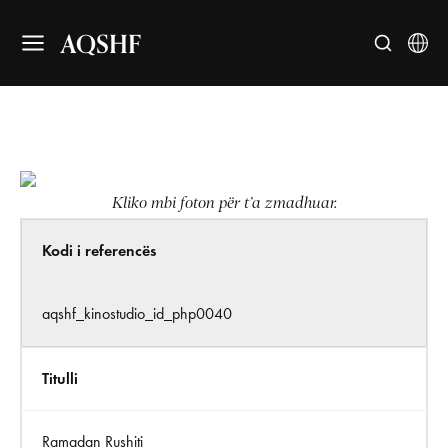
AQSHF
Kliko mbi foton për t’a zmadhuar.
Kodi i referencës
aqshf_kinostudio_id_php0040
Titulli
Ramadan Rushiti