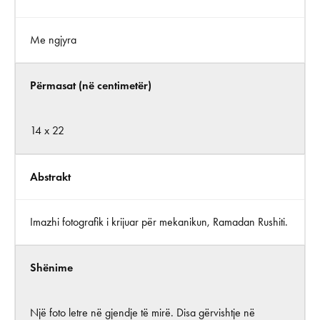
Me ngjyra
Përmasat (në centimetër)
14 x 22
Abstrakt
Imazhi fotografik i krijuar për mekanikun, Ramadan Rushiti.
Shënime
Një foto letre në gjendje të mirë. Disa gërvishtje në