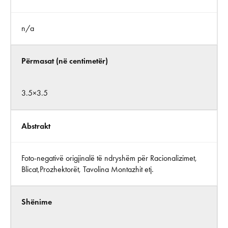
n/a
Përmasat (në centimetër)
3.5×3.5
Abstrakt
Foto-negativë origjinalë të ndryshëm për Racionalizimet,
Blicat,Prozhektorët, Tavolina Montazhit etj.
Shënime