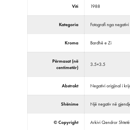
Viti
1988
Kategoria
Fotografi nga negativi
Kroma
Bardhë e Zi
Përmasat (në
3.5×3.5
centimetër)
Abstrakt
Negativi origjinal i kri
Shënime
Një negativ në gjendje
© Copyright
Arkivi Qendror Shtetëro