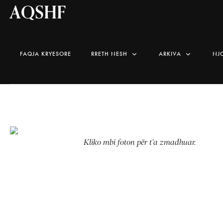
AQSHF
FAQJA KRYESORE
RRETH NESH
ARKIVA
NJ
Kliko mbi foton për t’a zmadhuar.