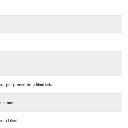
juar për premierën e filmit turk.
 të mirë.
r i Filmit