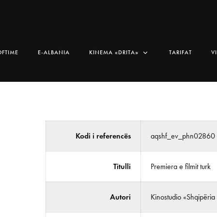
OFTIME
E-ALBANIA
KINEMA «DRITA»
TARIFAT
V
Kodi i referencës
aqshf_ev_phn02860
Titulli
Premiera e filmit turk
Autori
Kinostudio «Shqipëria