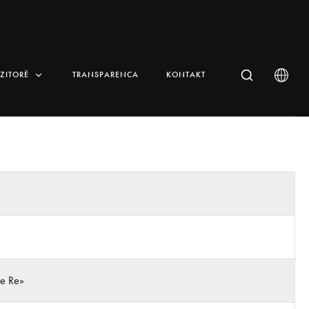
IZITORË
TRANSPARENCA
KONTAKT
 e Re»