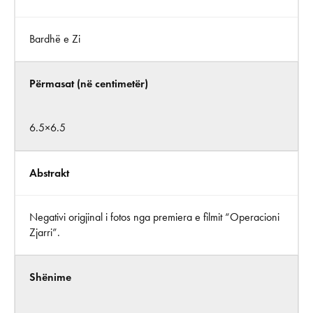
Bardhë e Zi
Përmasat (në centimetër)
6.5×6.5
Abstrakt
Negativi origjinal i fotos nga premiera e filmit “Operacioni
Zjarri”.
Shënime