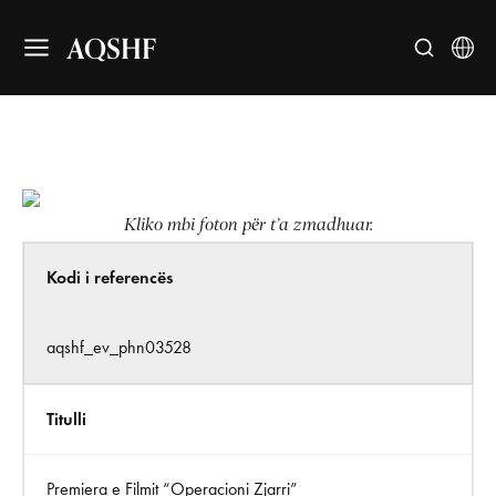
AQSHF
Kliko mbi foton për t’a zmadhuar.
Kodi i referencës
aqshf_ev_phn03528
Titulli
Premiera e Filmit “Operacioni Zjarri”