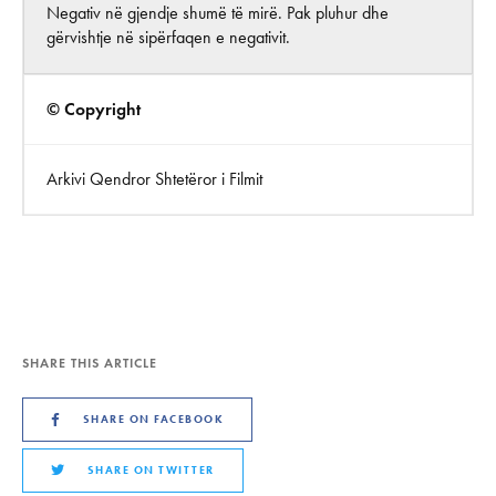
Negativ në gjendje shumë të mirë. Pak pluhur dhe
gërvishtje në sipërfaqen e negativit.
© Copyright
Arkivi Qendror Shtetëror i Filmit
SHARE THIS ARTICLE
SHARE ON FACEBOOK
SHARE ON TWITTER