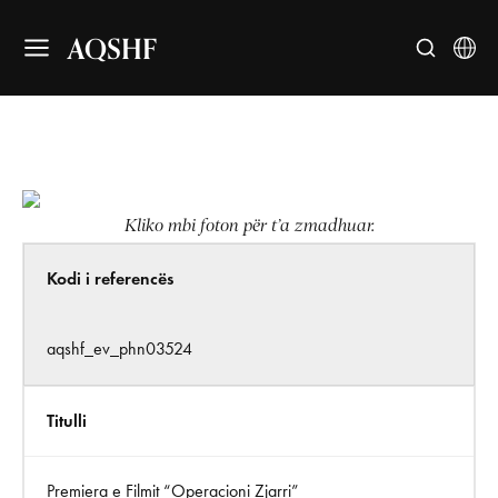
AQSHF
Kliko mbi foton për t’a zmadhuar.
Kodi i referencës
aqshf_ev_phn03524
Titulli
Premiera e Filmit “Operacioni Zjarri”