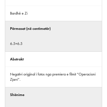
Bardhë e Zi
Përmasat (në centimetër)
6.5×6.5
Abstrakt
Negativi origjinal i fotos nga premiera e filmit “Operacioni
Zjarri”.
Shënime