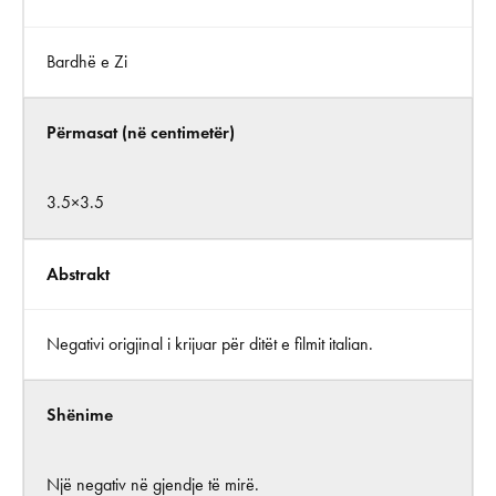
Bardhë e Zi
Përmasat (në centimetër)
3.5×3.5
Abstrakt
Negativi origjinal i krijuar për ditët e filmit italian.
Shënime
Një negativ në gjendje të mirë.