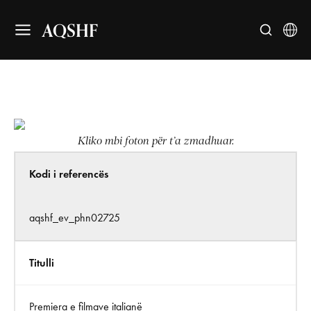
AQSHF
Kliko mbi foton për t’a zmadhuar.
Kodi i referencës
aqshf_ev_phn02725
Titulli
Premiera e filmave italianë