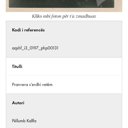
Kliko mbi foton për t’a zmadhuar.
Kodi i referencës
aqshf_i3_0197_php00131
Titulli
Pranvera s’erdhi vetëm
Autori
Pëllumb Kallfa