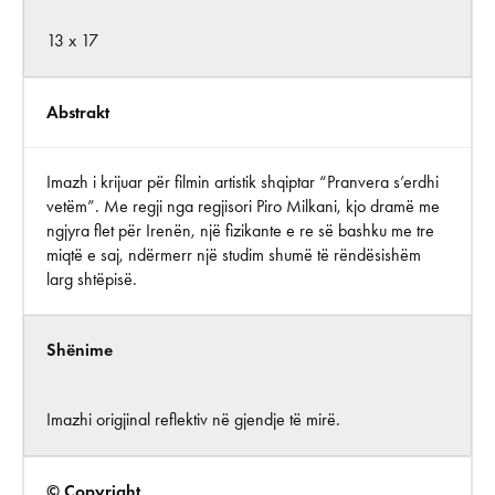
13 x 17
Abstrakt
Imazh i krijuar për filmin artistik shqiptar “Pranvera s’erdhi
vetëm”. Me regji nga regjisori Piro Milkani, kjo dramë me
ngjyra flet për Irenën, një fizikante e re së bashku me tre
miqtë e saj, ndërmerr një studim shumë të rëndësishëm
larg shtëpisë.
Shënime
Imazhi origjinal reflektiv në gjendje të mirë.
© Copyright