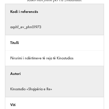
Kliko mbi foton për t’a zmadhuar.
Kodi i referencës
aqshf_ev_phn01973
Titulli
Përurimi i ndërtimeve të reja të Kinostudios
Autori
Kinostudio «Shqipëria e Re»
Viti