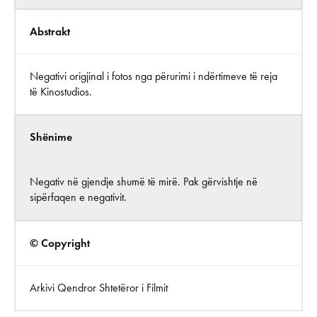
Abstrakt
Negativi origjinal i fotos nga përurimi i ndërtimeve të reja
të Kinostudios.
Shënime
Negativ në gjendje shumë të mirë. Pak gërvishtje në
sipërfaqen e negativit.
© Copyright
Arkivi Qendror Shtetëror i Filmit