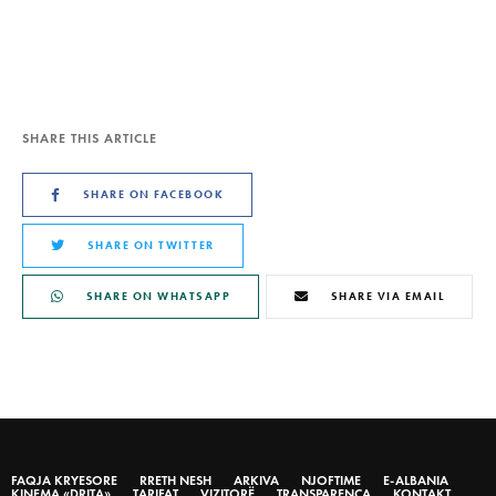
SHARE THIS ARTICLE
SHARE ON FACEBOOK
SHARE ON TWITTER
SHARE ON WHATSAPP
SHARE VIA EMAIL
FAQJA KRYESORE
RRETH NESH
ARKIVA
NJOFTIME
E-ALBANIA
KINEMA «DRITA»
TARIFAT
VIZITORË
TRANSPARENCA
KONTAKT