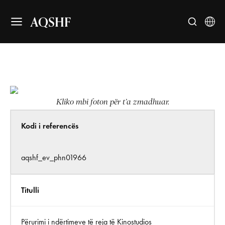
AQSHF
Kliko mbi foton për t’a zmadhuar.
Kodi i referencës
aqshf_ev_phn01966
Titulli
Përurimi i ndërtimeve të reja të Kinostudios