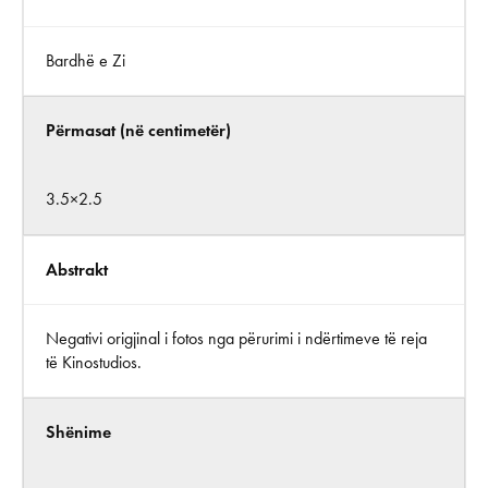
Bardhë e Zi
Përmasat (në centimetër)
3.5×2.5
Abstrakt
Negativi origjinal i fotos nga përurimi i ndërtimeve të reja
të Kinostudios.
Shënime