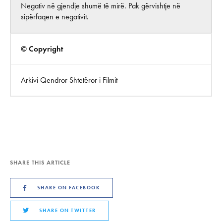
Negativ në gjendje shumë të mirë. Pak gërvishtje në
sipërfaqen e negativit.
© Copyright
Arkivi Qendror Shtetëror i Filmit
SHARE THIS ARTICLE
SHARE ON FACEBOOK
SHARE ON TWITTER