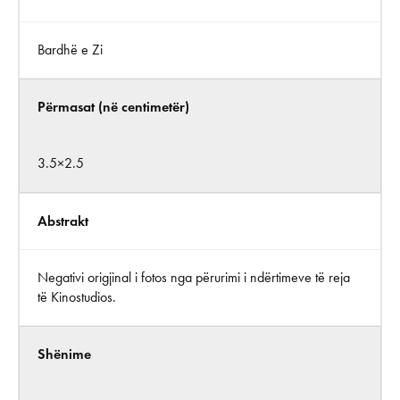
Bardhë e Zi
Përmasat (në centimetër)
3.5×2.5
Abstrakt
Negativi origjinal i fotos nga përurimi i ndërtimeve të reja
të Kinostudios.
Shënime