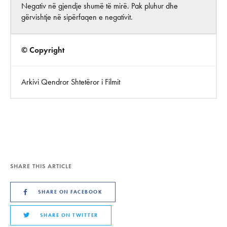
Negativ në gjendje shumë të mirë. Pak pluhur dhe
gërvishtje në sipërfaqen e negativit.
© Copyright
Arkivi Qendror Shtetëror i Filmit
SHARE THIS ARTICLE
SHARE ON FACEBOOK
SHARE ON TWITTER