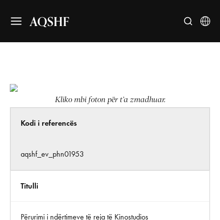
AQSHF
Kliko mbi foton për t’a zmadhuar.
Kodi i referencës
aqshf_ev_phn01953
Titulli
Përurimi i ndërtimeve të reja të Kinostudios