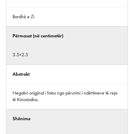
Bardhë e Zi
Përmasat (në centimetër)
3.5×2.5
Abstrakt
Negativi origjinal i fotos nga përurimi i ndërtimeve të reja
të Kinostudios.
Shënime