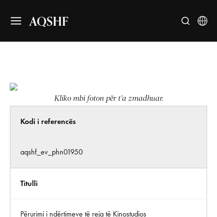
AQSHF
Kliko mbi foton për t’a zmadhuar.
Kodi i referencës
aqshf_ev_phn01950
Titulli
Përurimi i ndërtimeve të reja të Kinostudios