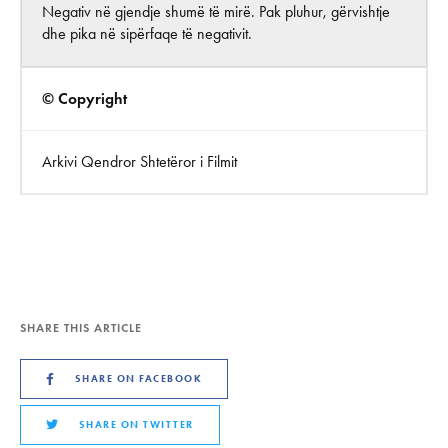
Negativ në gjendje shumë të mirë. Pak pluhur, gërvishtje
dhe pika në sipërfaqe të negativit.
© Copyright
Arkivi Qendror Shtetëror i Filmit
SHARE THIS ARTICLE
SHARE ON FACEBOOK
SHARE ON TWITTER