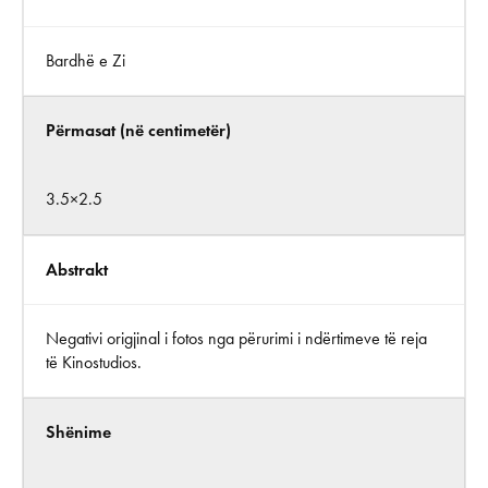
Bardhë e Zi
Përmasat (në centimetër)
3.5×2.5
Abstrakt
Negativi origjinal i fotos nga përurimi i ndërtimeve të reja
të Kinostudios.
Shënime