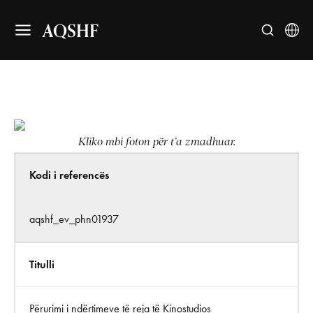
AQSHF
Kliko mbi foton për t’a zmadhuar.
Kodi i referencës
aqshf_ev_phn01937
Titulli
Përurimi i ndërtimeve të reja të Kinostudios