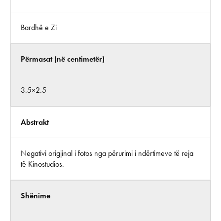
Bardhë e Zi
Përmasat (në centimetër)
3.5×2.5
Abstrakt
Negativi origjinal i fotos nga përurimi i ndërtimeve të reja
të Kinostudios.
Shënime