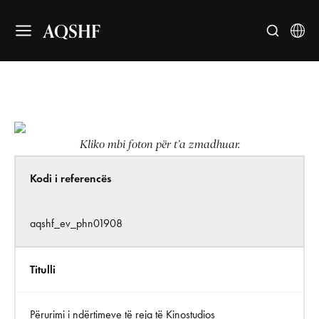
AQSHF
Kliko mbi foton për t’a zmadhuar.
Kodi i referencës
aqshf_ev_phn01908
Titulli
Përurimi i ndërtimeve të reja të Kinostudios