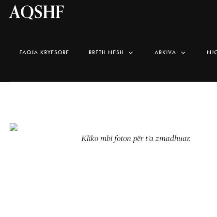
AQSHF
FAQJA KRYESORE
RRETH NESH
ARKIVA
NJ
Kliko mbi foton për t’a zmadhuar.