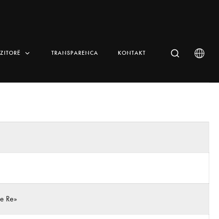
IZITORË
TRANSPARENCA
KONTAKT
 e Re»