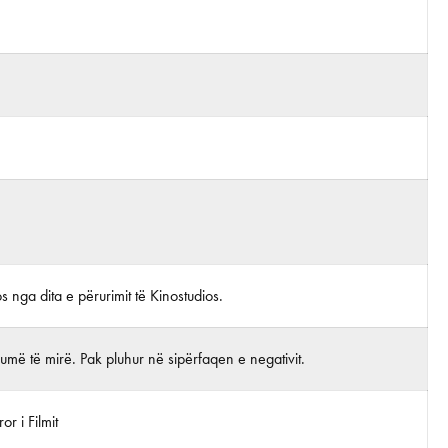
os nga dita e përurimit të Kinostudios.
më të mirë. Pak pluhur në sipërfaqen e negativit.
r i Filmit