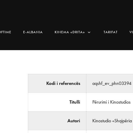
OFTIME
E-ALBANIA
KINEMA «DRITA»
TARIFAT
V
Kodi i referencës
aqshf_ev_phn03394
Titulli
Përurimi i Kinostudios
Autori
Kinostudio «Shqipëria