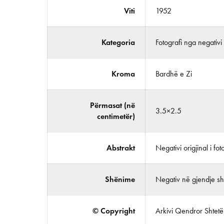
Viti
1952
Kategoria
Fotografi nga negativi
Kroma
Bardhë e Zi
Përmasat (në
3.5×2.5
centimetër)
Abstrakt
Negativi origjinal i fot
Shënime
Negativ në gjendje shu
© Copyright
Arkivi Qendror Shtetëro