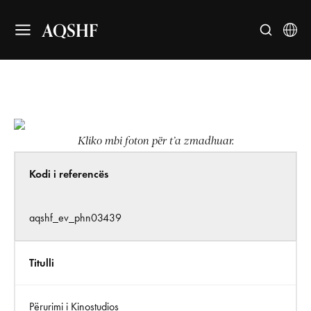
AQSHF
Kliko mbi foton për t’a zmadhuar.
Kodi i referencës
aqshf_ev_phn03439
Titulli
Përurimi i Kinostudios