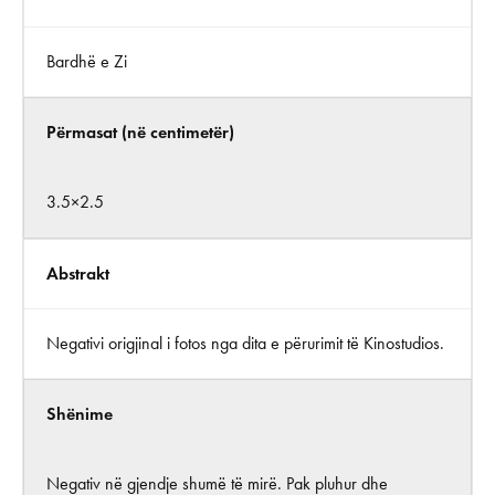
Bardhë e Zi
Përmasat (në centimetër)
3.5×2.5
Abstrakt
Negativi origjinal i fotos nga dita e përurimit të Kinostudios.
Shënime
Negativ në gjendje shumë të mirë. Pak pluhur dhe