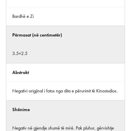
Bardhë e Zi
Përmasat (në centimetër)
3.5×2.5
Abstrakt
Negativi origjinal i fotos nga dita e përurimit të Kinostudios.
Shënime
Negativ në gjendje shumë të mirë. Pak pluhur, gërvishtje