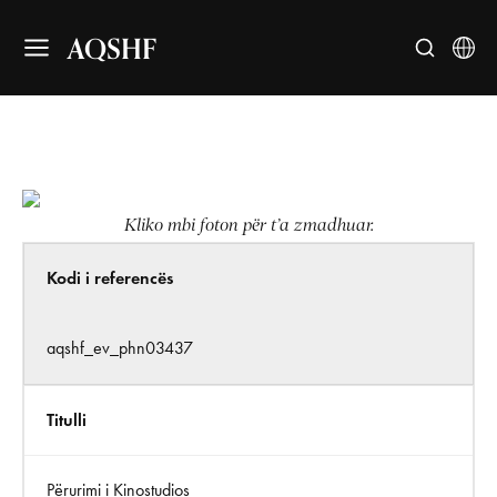
AQSHF
Kliko mbi foton për t’a zmadhuar.
Kodi i referencës
aqshf_ev_phn03437
Titulli
Përurimi i Kinostudios