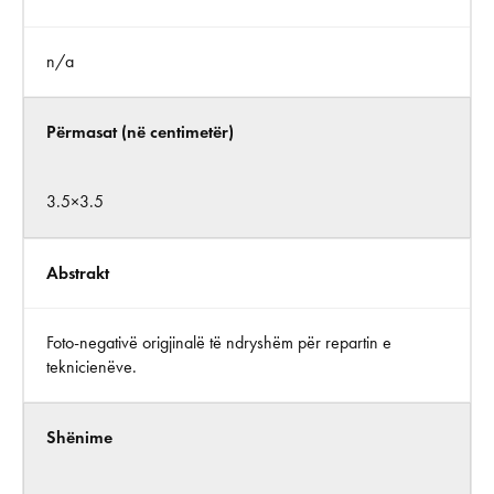
n/a
Përmasat (në centimetër)
3.5×3.5
Abstrakt
Foto-negativë origjinalë të ndryshëm për repartin e
teknicienëve.
Shënime