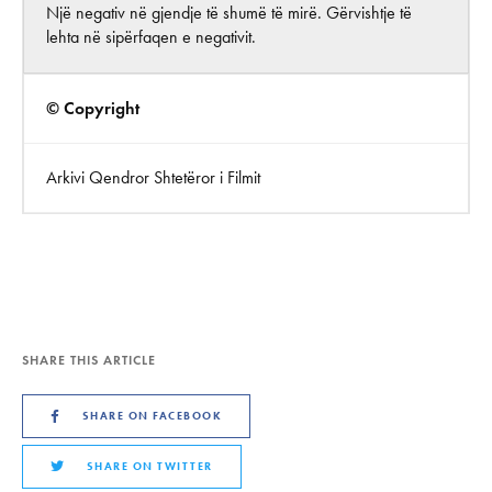
Një negativ në gjendje të shumë të mirë. Gërvishtje të
lehta në sipërfaqen e negativit.
© Copyright
Arkivi Qendror Shtetëror i Filmit
SHARE THIS ARTICLE
SHARE ON FACEBOOK
SHARE ON TWITTER