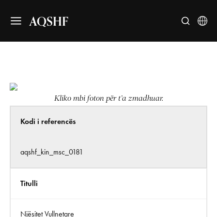
AQSHF
Kliko mbi foton për t’a zmadhuar.
Kodi i referencës
aqshf_kin_msc_0181
Titulli
Njësitet Vullnetare