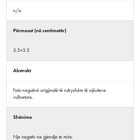
n/a
Përmasat (në centimetër)
3.5×3.5
Abstrakt
Foto-negativë origjinalë të ndryshëm të njësiteve
vullnetare.
Shënime
Nje negativ ne gjendje te mire.