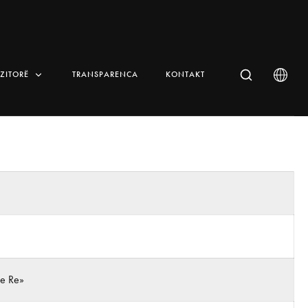
IZITORË
TRANSPARENCA
KONTAKT
 e Re»