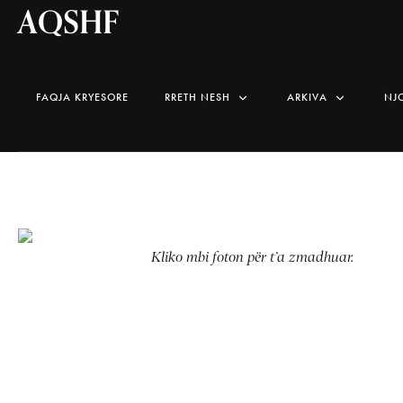
AQSHF
FAQJA KRYESORE
RRETH NESH
ARKIVA
NJ
Kliko mbi foton për t’a zmadhuar.