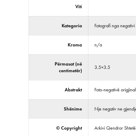
Viti
Kategoria
Fotografi nga negativi
Kroma
n/a
Përmasat (në
3.5×3.5
centimetër)
Abstrakt
Foto-negativë origjina
Shënime
Nje negativ ne gjendje
© Copyright
Arkivi Qendror Shtetëro