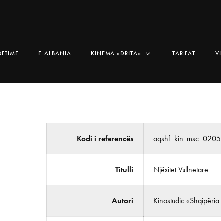
OFTIME
E-ALBANIA
KINEMA «DRITA»
TARIFAT
V
Kodi i referencës
aqshf_kin_msc_0205
Titulli
Njësitet Vullnetare
Autori
Kinostudio «Shqipëria