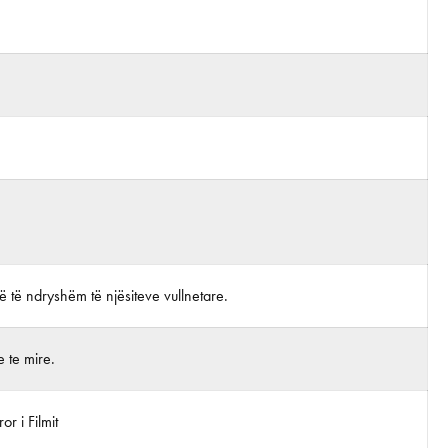
lë të ndryshëm të njësiteve vullnetare.
 te mire.
r i Filmit