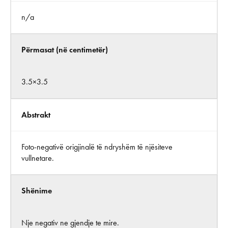
n/a
Përmasat (në centimetër)
3.5×3.5
Abstrakt
Foto-negativë origjinalë të ndryshëm të njësiteve
vullnetare.
Shënime
Nje negativ ne gjendje te mire.