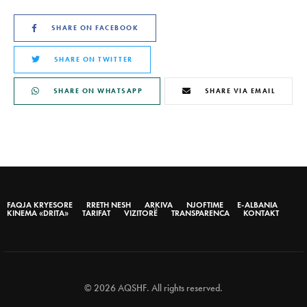
SHARE ON FACEBOOK
SHARE ON TWITTER
SHARE ON WHATSAPP
SHARE VIA EMAIL
FAQJA KRYESORE
RRETH NESH
ARKIVA
NJOFTIME
E-ALBANIA
KINEMA «DRITA»
TARIFAT
VIZITORË
TRANSPARENCA
KONTAKT
© 2026 AQSHF. All rights reserved.