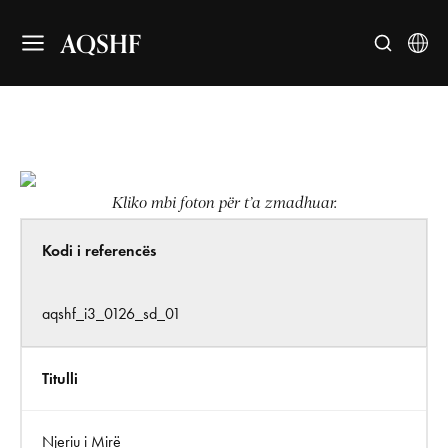
AQSHF
Kliko mbi foton për t’a zmadhuar.
Kodi i referencës
aqshf_i3_0126_sd_01
Titulli
Njeriu i Mirë