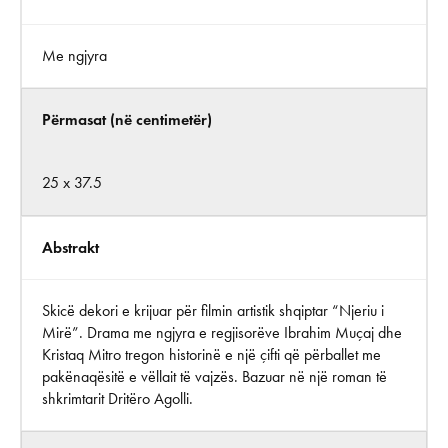
Me ngjyra
Përmasat (në centimetër)
25 x 37.5
Abstrakt
Skicë dekori e krijuar për filmin artistik shqiptar “Njeriu i
Mirë”. Drama me ngjyra e regjisorëve Ibrahim Muçaj dhe
Kristaq Mitro tregon historinë e një çifti që përballet me
pakënaqësitë e vëllait të vajzës. Bazuar në një roman të
shkrimtarit Dritëro Agolli.