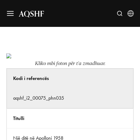
AQSHF
Kliko mbi foton për t’a zmadhuar.
Kodi i referencës
aqshf_i2_00075_phn035
Titulli
Një ditë në Apolloni 1958