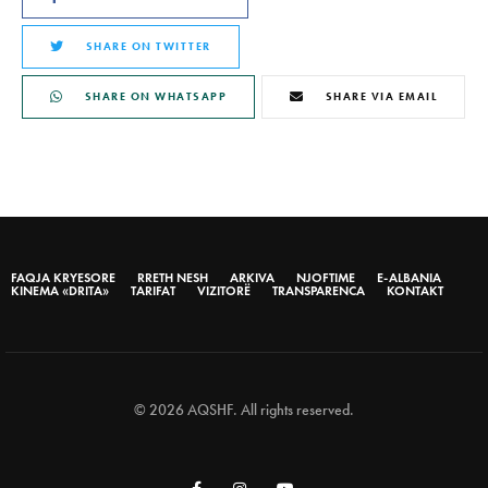
SHARE ON TWITTER
SHARE ON WHATSAPP
SHARE VIA EMAIL
FAQJA KRYESORE
RRETH NESH
ARKIVA
NJOFTIME
E-ALBANIA
KINEMA «DRITA»
TARIFAT
VIZITORË
TRANSPARENCA
KONTAKT
© 2026 AQSHF. All rights reserved.