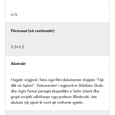
n/a
Përmasat (në centimetër)
3.5×3.5
Abstrakt
Nagativ origjinal i fotos nga filmi dokumentar shqiptar “Një
ditë në Aploni”. Dokumentari i regjisorëve Shkëlzen Shala
dhe Agim Fortuzi paraqet ekspeditën e Selim Islamit dhe
grupit sovjetik udhëhequr nga profesor Blladovaki. Ata
zbuluan një pjesë të murit që rrethonte qytetin.