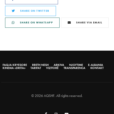
SHARE ON TWITTER
SHARE ON WHATSAPP
SHARE VIA EMAIL
FAQJA KRYESORE
RRETH NESH
ARKIVA
NJOFTIME
E-ALBANIA
KINEMA «DRITA»
TARIFAT
VIZITORË
TRANSPARENCA
KONTAKT
© 2026 AQSHF. All rights reserved.