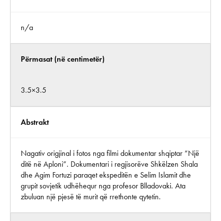
n/a
Përmasat (në centimetër)
3.5×3.5
Abstrakt
Nagativ origjinal i fotos nga filmi dokumentar shqiptar “Një
ditë në Aploni”. Dokumentari i regjisorëve Shkëlzen Shala
dhe Agim Fortuzi paraqet ekspeditën e Selim Islamit dhe
grupit sovjetik udhëhequr nga profesor Blladovaki. Ata
zbuluan një pjesë të murit që rrethonte qytetin.