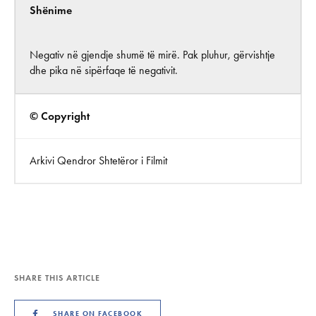
Shënime
Negativ në gjendje shumë të mirë. Pak pluhur, gërvishtje
dhe pika në sipërfaqe të negativit.
© Copyright
Arkivi Qendror Shtetëror i Filmit
SHARE THIS ARTICLE
SHARE ON FACEBOOK