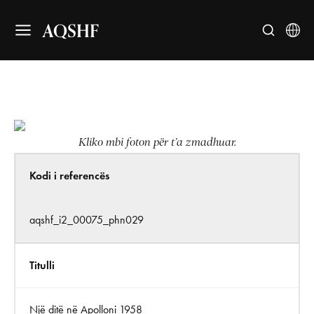
AQSHF
Kliko mbi foton për t’a zmadhuar.
Kodi i referencës
aqshf_i2_00075_phn029
Titulli
Një ditë në Apolloni 1958