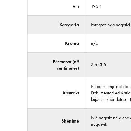
Viti
1963
Kategoria
Fotografi nga negativi
Kroma
n/a
Përmasat (në
3.5×3.5
centimetër)
Negativi origjinal i f
Abstrakt
Dokumentari edukativ 
kujdesin shëndetësor t
Një negativ në gjendje
Shënime
negativit.