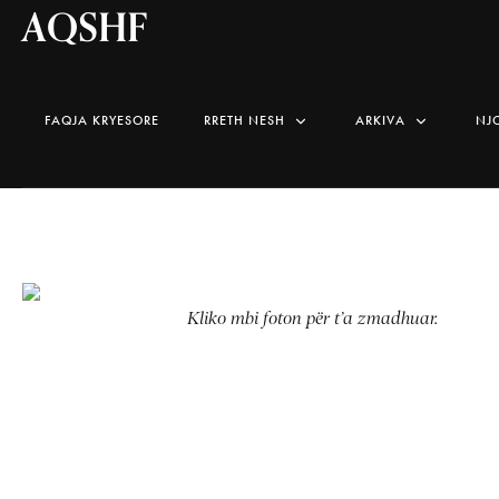
AQSHF
FAQJA KRYESORE
RRETH NESH
ARKIVA
NJ
Kliko mbi foton për t’a zmadhuar.