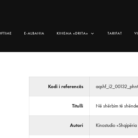
OFTIME
E-ALBANIA
KINEMA «DRITA»
TARIFAT
V
Kodi i referencës
aqshf_i2_00132_ph
Titulli
Në shërbim të shëndet
Autori
Kinostudio «Shqipëria