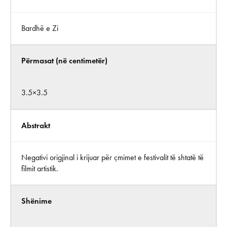
Bardhë e Zi
Përmasat (në centimetër)
3.5×3.5
Abstrakt
Negativi origjinal i krijuar për çmimet e festivalit të shtatë të
filmit artistik.
Shënime