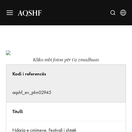
AQSHF
Kliko mbi foton për t’a zmadhuar.
Kodi i referencës
aqshf_ev_phn02945
Titulli
Ndarja e çmimeve, Festivali i shtatë