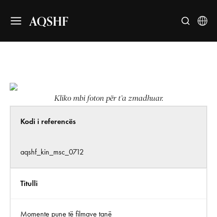
AQSHF
Kliko mbi foton për t’a zmadhuar.
Kodi i referencës
aqshf_kin_msc_0712
Titulli
Momente pune të filmave tanë