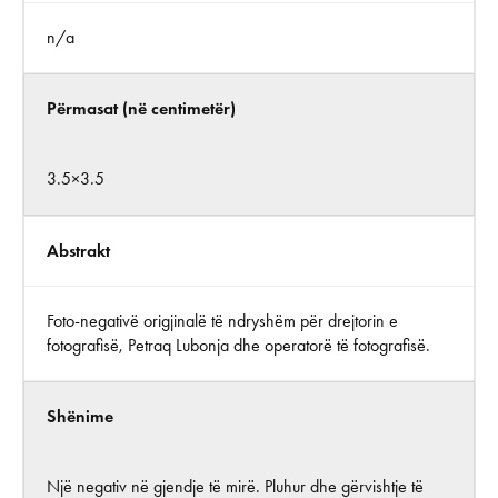
n/a
Përmasat (në centimetër)
3.5×3.5
Abstrakt
Foto-negativë origjinalë të ndryshëm për drejtorin e
fotografisë, Petraq Lubonja dhe operatorë të fotografisë.
Shënime
Një negativ në gjendje të mirë. Pluhur dhe gërvishtje të