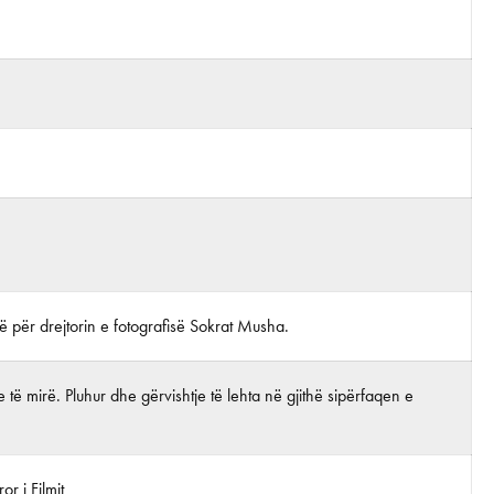
lë për drejtorin e fotografisë Sokrat Musha.
 të mirë. Pluhur dhe gërvishtje të lehta në gjithë sipërfaqen e
r i Filmit