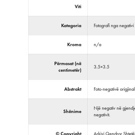
Viti
Kategoria
Fotografi nga negativi
Kroma
n/a
Përmasat (në
3.5×3.5
centimetër)
Abstrakt
Foto-negativë origjina
Një negativ në gjendje
Shënime
negativit.
© Copyright
Arkivi Qendror Shtetëro