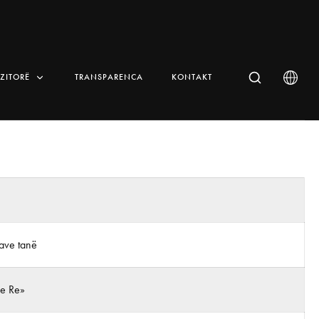
IZITORË
TRANSPARENCA
KONTAKT
ave tanë
 e Re»