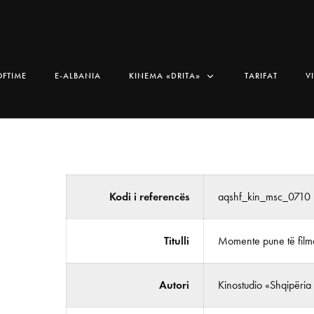
OFTIME
E-ALBANIA
KINEMA «DRITA»
TARIFAT
V
Kodi i referencës
aqshf_kin_msc_0710
Titulli
Momente pune të film
Autori
Kinostudio «Shqipëria