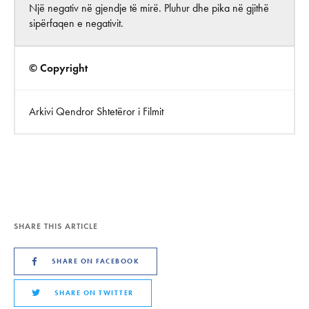
Një negativ në gjendje të mirë. Pluhur dhe pika në gjithë
sipërfaqen e negativit.
© Copyright
Arkivi Qendror Shtetëror i Filmit
SHARE THIS ARTICLE
SHARE ON FACEBOOK
SHARE ON TWITTER