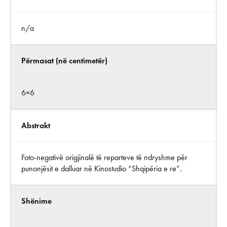
n/a
Përmasat (në centimetër)
6×6
Abstrakt
Foto-negativë origjinalë të reparteve të ndryshme për
punonjësit e dalluar në Kinostudio “Shqipëria e re”.
Shënime