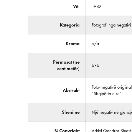
Viti
1982
Kategoria
Fotografi nga negativi
Kroma
n/a
Përmasat (në
6×6
centimetër)
Foto-negativë origjina
Abstrakt
“Shqipëria e re”.
Shënime
Një negativ në gjendje
© Copyright
Arkivi Qendror Shtetëro