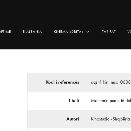
OFTIME
E-ALBANIA
KINEMA «DRITA»
TARIFAT
V
Kodi i referencës
aqshf_kin_msc_0638
Titulli
Momente pune, të dall
Autori
Kinostudio «Shqipëria