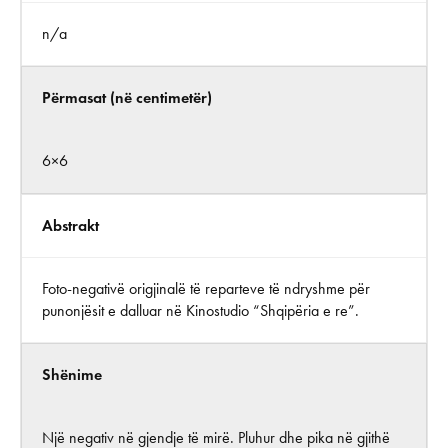
n/a
Përmasat (në centimetër)
6×6
Abstrakt
Foto-negativë origjinalë të reparteve të ndryshme për
punonjësit e dalluar në Kinostudio “Shqipëria e re”.
Shënime
Një negativ në gjendje të mirë. Pluhur dhe pika në gjithë