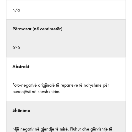
n/a
Përmasat (në centimetër)
6×6
Abstrakt
Foto-negativë origjinalë të reparteve të ndryshme për
punonjësit në sheshxhirim.
Shënime
Një negativ në gjendje të mirë. Pluhur dhe gërvishtje të