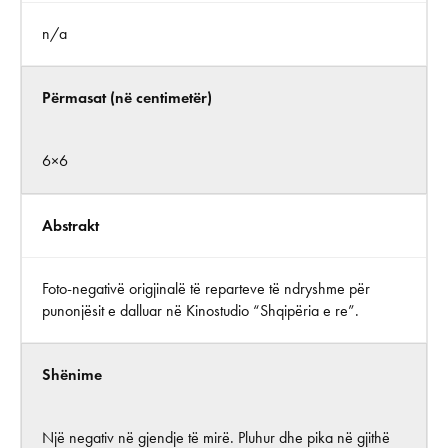
n/a
Përmasat (në centimetër)
6×6
Abstrakt
Foto-negativë origjinalë të reparteve të ndryshme për
punonjësit e dalluar në Kinostudio “Shqipëria e re”.
Shënime
Një negativ në gjendje të mirë. Pluhur dhe pika në gjithë