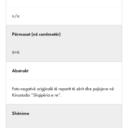
n/a
Përmasat (në centimetër)
6×6
Abstrakt
Foto-negativë origjinalë të repartit të zërit dhe pajisjeve në
Kinostudio “Shqipëria e re”.
Shënime