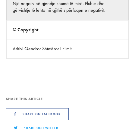
Një negativ në gjendje shumë të mirë. Pluhur dhe
gërvishtje të lehta në gjithë sipërfaqen e negativit.
© Copyright
Arkivi Qendror Shtetëror i Filmit
SHARE THIS ARTICLE
SHARE ON FACEBOOK
SHARE ON TWITTER