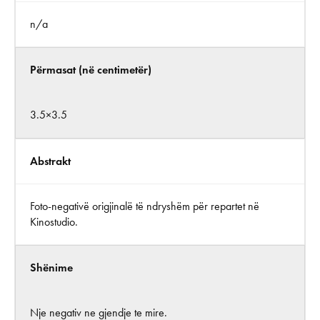
n/a
Përmasat (në centimetër)
3.5×3.5
Abstrakt
Foto-negativë origjinalë të ndryshëm për repartet në
Kinostudio.
Shënime
Nje negativ ne gjendje te mire.