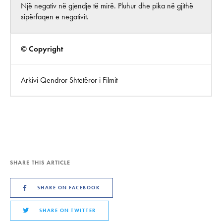
Një negativ në gjendje të mirë. Pluhur dhe pika në gjithë
sipërfaqen e negativit.
© Copyright
Arkivi Qendror Shtetëror i Filmit
SHARE THIS ARTICLE
SHARE ON FACEBOOK
SHARE ON TWITTER