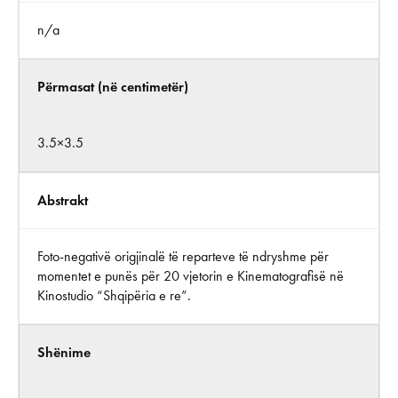
n/a
Përmasat (në centimetër)
3.5×3.5
Abstrakt
Foto-negativë origjinalë të reparteve të ndryshme për
momentet e punës për 20 vjetorin e Kinematografisë në
Kinostudio “Shqipëria e re”.
Shënime