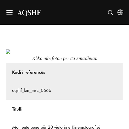
AQSHF
Kliko mbi foton për t’a zmadhuar.
Kodi i referencës
aqshf_kin_msc_0666
Titulli
Momente pune për 20 vjetorin e Kinematografisë