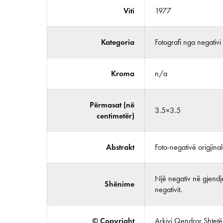
Viti
1977
Kategoria
Fotografi nga negativi
Kroma
n/a
Përmasat (në
3.5×3.5
centimetër)
Abstrakt
Foto-negativë origjin
Një negativ në gjendje
Shënime
negativit.
© Copyright
Arkivi Qendror Shtetëro