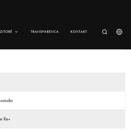
IZITORË
TRANSPARENCA
KONTAKT
ostudio
 e Re»