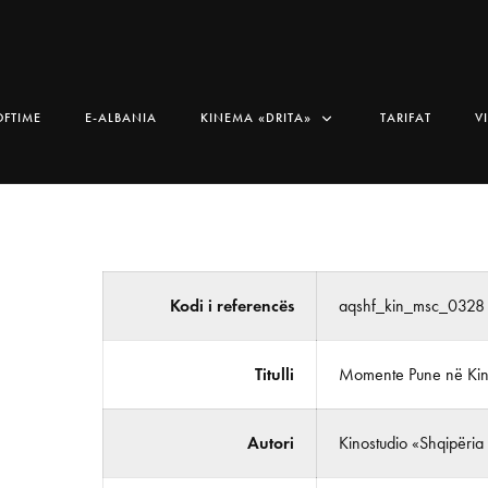
OFTIME
E-ALBANIA
KINEMA «DRITA»
TARIFAT
V
Kodi i referencës
aqshf_kin_msc_0328
Titulli
Momente Pune në Kin
Autori
Kinostudio «Shqipëria