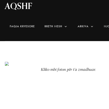
AQSHF
FAQJA KRYESORE
RRETH NESH
ARKIVA
NJ
Kliko mbi foton për t’a zmadhuar.