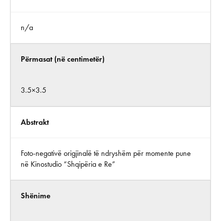
n/a
Përmasat (në centimetër)
3.5×3.5
Abstrakt
Foto-negativë origjinalë të ndryshëm për momente pune
në Kinostudio “Shqipëria e Re”
Shënime