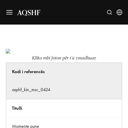
AQSHF
Kliko mbi foton për t’a zmadhuar.
Kodi i referencës
aqshf_kin_msc_0424
Titulli
Momente pune