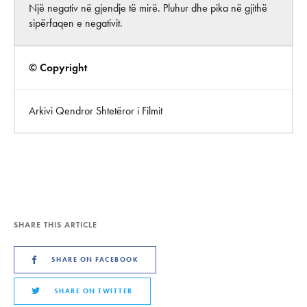
Një negativ në gjendje të mirë. Pluhur dhe pika në gjithë
sipërfaqen e negativit.
© Copyright
Arkivi Qendror Shtetëror i Filmit
SHARE THIS ARTICLE
SHARE ON FACEBOOK
SHARE ON TWITTER