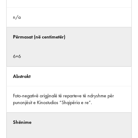
n/a
Përmasat (në centimetër)
6×6
Abstrakt
Foto-negativë origjinalë të reparteve të ndryshme për
punonjësit e Kinostudios “Shqipëria e re”.
Shënime