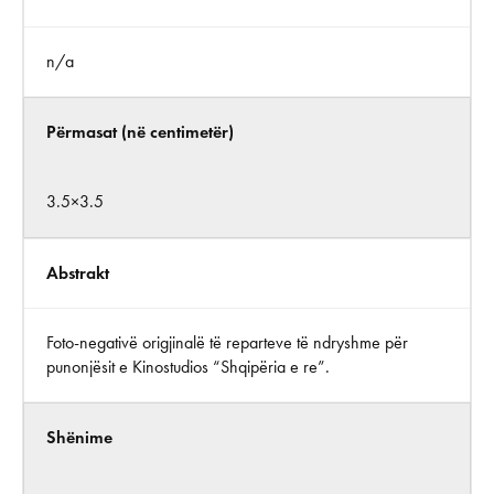
n/a
Përmasat (në centimetër)
3.5×3.5
Abstrakt
Foto-negativë origjinalë të reparteve të ndryshme për
punonjësit e Kinostudios “Shqipëria e re”.
Shënime