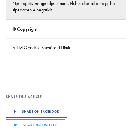
Një negativ në gjendje të mirë. Pluhur dhe pika në gjithë
sipërfaqen e negativit.
© Copyright
Arkivi Qendror Shtetëror i Filmit
SHARE THIS ARTICLE
SHARE ON FACEBOOK
SHARE ON TWITTER