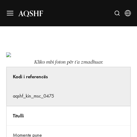
AQSHF
Kliko mbi foton për t’a zmadhuar.
Kodi i referencës
aqshf_kin_msc_0475
Titulli
Momente pune