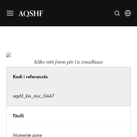
AQSHF
Kliko mbi foton për t’a zmadhuar.
Kodi i referencës
aqshf_kin_msc_0447
Titulli
Momente pune