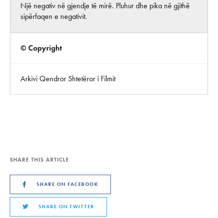
Një negativ në gjendje të mirë. Pluhur dhe pika në gjithë
sipërfaqen e negativit.
© Copyright
Arkivi Qendror Shtetëror i Filmit
SHARE THIS ARTICLE
SHARE ON FACEBOOK
SHARE ON TWITTER