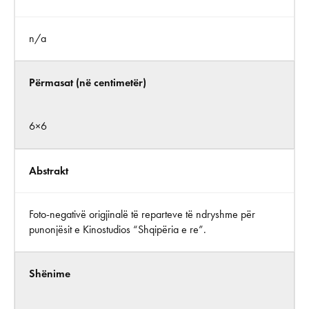
n/a
Përmasat (në centimetër)
6×6
Abstrakt
Foto-negativë origjinalë të reparteve të ndryshme për
punonjësit e Kinostudios “Shqipëria e re”.
Shënime