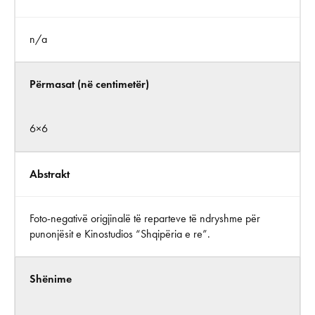
n/a
Përmasat (në centimetër)
6×6
Abstrakt
Foto-negativë origjinalë të reparteve të ndryshme për
punonjësit e Kinostudios “Shqipëria e re”.
Shënime