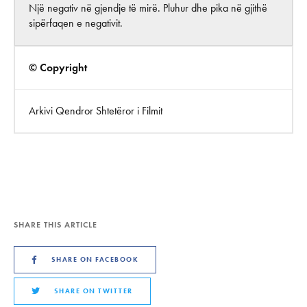
Një negativ në gjendje të mirë. Pluhur dhe pika në gjithë
sipërfaqen e negativit.
© Copyright
Arkivi Qendror Shtetëror i Filmit
SHARE THIS ARTICLE
SHARE ON FACEBOOK
SHARE ON TWITTER