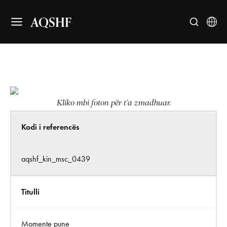
AQSHF
Kliko mbi foton për t’a zmadhuar.
Kodi i referencës
aqshf_kin_msc_0439
Titulli
Momente pune