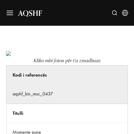
AQSHF
Kliko mbi foton për t’a zmadhuar.
Kodi i referencës
aqshf_kin_msc_0437
Titulli
Momente pune