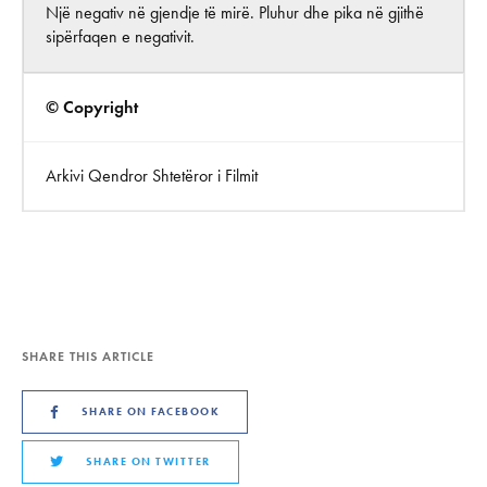
Një negativ në gjendje të mirë. Pluhur dhe pika në gjithë
sipërfaqen e negativit.
© Copyright
Arkivi Qendror Shtetëror i Filmit
SHARE THIS ARTICLE
SHARE ON FACEBOOK
SHARE ON TWITTER