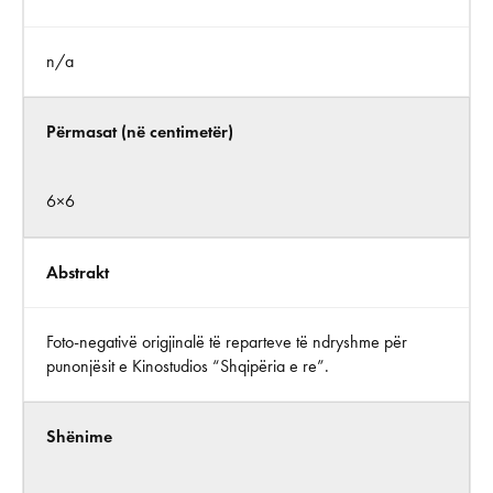
n/a
Përmasat (në centimetër)
6×6
Abstrakt
Foto-negativë origjinalë të reparteve të ndryshme për
punonjësit e Kinostudios “Shqipëria e re”.
Shënime