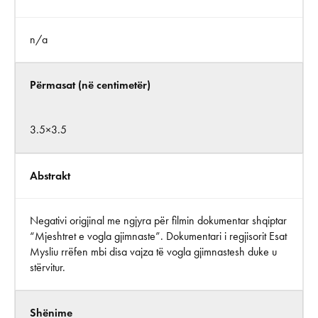
n/a
Përmasat (në centimetër)
3.5×3.5
Abstrakt
Negativi origjinal me ngjyra për filmin dokumentar shqiptar
“Mjeshtret e vogla gjimnaste”. Dokumentari i regjisorit Esat
Mysliu rrëfen mbi disa vajza të vogla gjimnastesh duke u
stërvitur.
Shënime