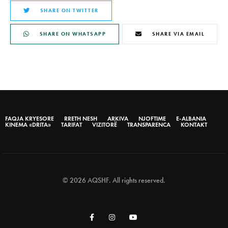
SHARE ON TWITTER
SHARE ON WHATSAPP
SHARE VIA EMAIL
FAQJA KRYESORE
RRETH NESH
ARKIVA
NJOFTIME
E-ALBANIA
KINEMA «DRITA»
TARIFAT
VIZITORË
TRANSPARENCA
KONTAKT
© 2026 AQSHF. All rights reserved.