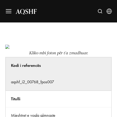
AQSHF
Kliko mbi foton për t’a zmadhuar.
Kodi i referencës
aqshf_i2_00768_fpos007
Titulli
Mjeshtret e vogla gjimnaste