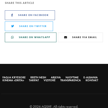
SHARE THIS ARTICLE
SHARE ON FACEBOOK
SHARE ON TWITTER
SHARE ON WHATSAPP
SHARE VIA EMAIL
FAQJA KRYESORE
RRETH NESH
ARKIVA
NJOFTIME
E-ALBANIA
KINEMA «DRITA»
TARIFAT
VIZITORË
TRANSPARENCA
KONTAKT
© 2026 AQSHF. All rights reserved.