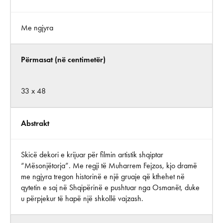
Me ngjyra
Përmasat (në centimetër)
33 x 48
Abstrakt
Skicë dekori e krijuar për filmin artistik shqiptar
“Mësonjëtorja”. Me regji të Muharrem Fejzos, kjo dramë
me ngjyra tregon historinë e një gruaje që kthehet në
qytetin e saj në Shqipërinë e pushtuar nga Osmanët, duke
u përpjekur të hapë një shkollë vajzash.