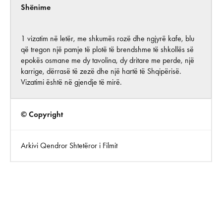
Shënime
1 vizatim në letër, me shkumës rozë dhe ngjyrë kafe, blu
që tregon një pamje të plotë të brendshme të shkollës së
epokës osmane me dy tavolina, dy dritare me perde, një
karrige, dërrasë të zezë dhe një hartë të Shqipërisë.
Vizatimi është në gjendje të mirë.
© Copyright
Arkivi Qendror Shtetëror i Filmit