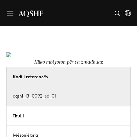
AQSHF
Kliko mbi foton për t’a zmadhuar.
Kodi i referencës
aqshf_i3_0092_sd_01
Titulli
Mësonjëtorja