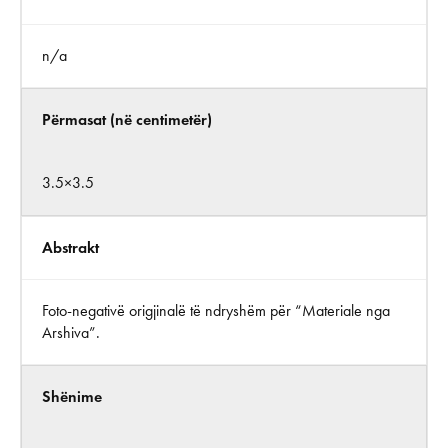
n/a
Përmasat (në centimetër)
3.5×3.5
Abstrakt
Foto-negativë origjinalë të ndryshëm për “Materiale nga
Arshiva”.
Shënime