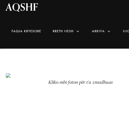
AQSHF
FAQJA KRYESORE
RRETH NESH
ARKIVA
NJ
Kliko mbi foton për t’a zmadhuar.