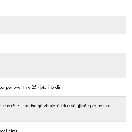
uar për eventin e 25 vjetorit të çlirimit.
 të mirë. Pluhur dhe gërvishtje të lehta në gjithë sipërfaqen e
r i Filmit