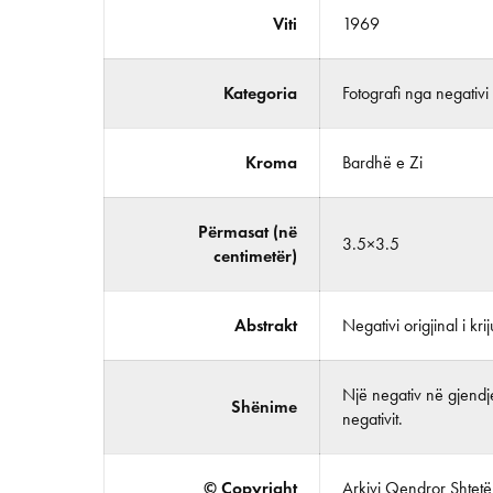
Viti
1969
Kategoria
Fotografi nga negativi
Kroma
Bardhë e Zi
Përmasat (në
3.5×3.5
centimetër)
Abstrakt
Negativi origjinal i krij
Një negativ në gjendje
Shënime
negativit.
© Copyright
Arkivi Qendror Shtetëro