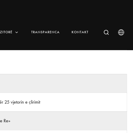
IZITORË
TRANSPARENCA
KONTAKT
 25 vjetorin e çlirimit
 e Re»